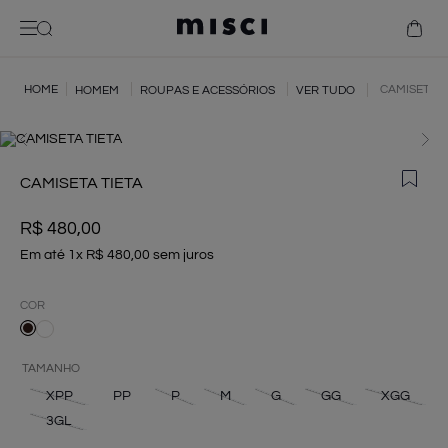
bolsa
camisa
vestido
CAMISETA T
HOMEM
ROUPAS E ACESSÓRIOS
VER TUDO
jaqueta bóia
camiseta
betty
CAMISETA TIETA
R$
480
,
00
Em até
1
x
R$
480
,
00
sem juros
COR
TAMANHO
XPP
PP
P
M
G
GG
XGG
3GL