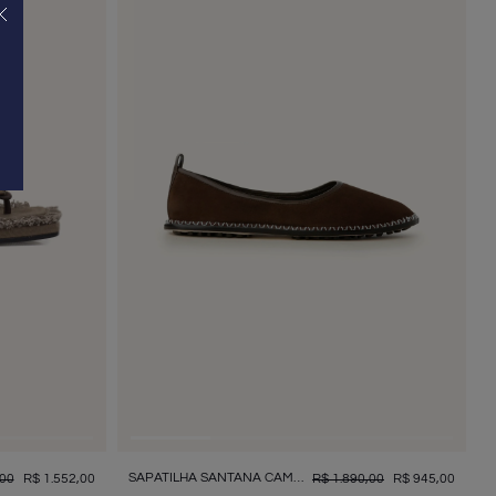
SAPATILHA SANTANA CAMURÇA
00
R$
1
.
552
,
00
R$
1
.
890
,
00
R$
945
,
00