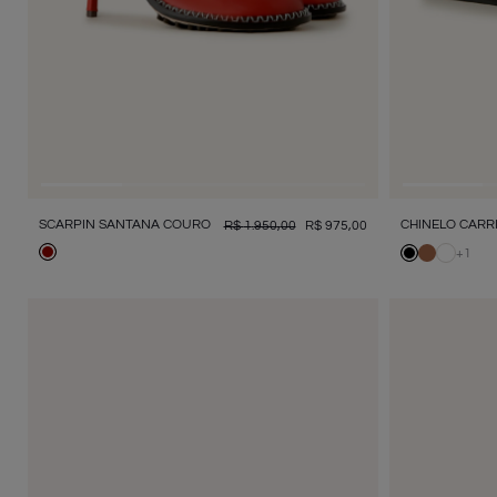
SCARPIN SANTANA COURO
CHINELO CARR
R$
1
.
950
,
00
R$
975
,
00
+
1