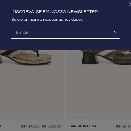
INSCREVA-SE EM NOSSA NEWSLETTER
A
SANDÁLIA LUNA
R$
1
.
940
,
00
R$
1
.
552
,
00
R$
1
.
940
,