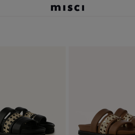
TERMOS MAIS BUSCADOS
jeans
jeans picadeiro
boné
calça jeans
bolsa
camisa
jaqueta bóia
vestido
camiseta
betty