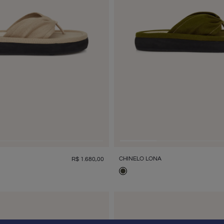
CHINELO LONA
R$
1
.
680
,
00