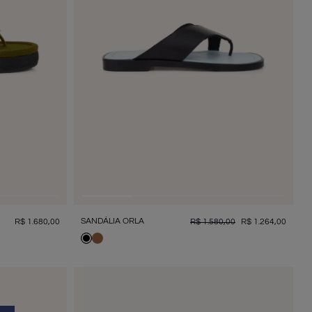
SANDÁLIA ORLA
R$
1
.
680
,
00
R$
1
.
580
,
00
R$
1
.
264
,
00