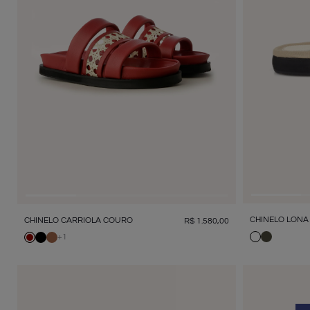
CHINELO LONA
CHINELO CARRIOLA COURO
R$
1
.
580
,
00
+
1