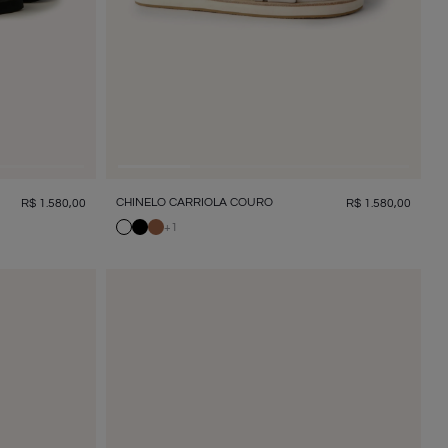
CHINELO CARRIOLA COURO
R$
1
.
580
,
00
R$
1
.
580
,
00
+
1