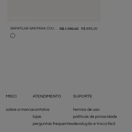
SAPATILHA SANTANA COURO
R$
1
.
790
,
00
R$
895
,
00
MISCI
ATENDIMENTO
SUPORTE
sobre a marca
contatos
termos de uso
lojas
políticas de privacidade
perguntas frequentes
devolução e troca fácil