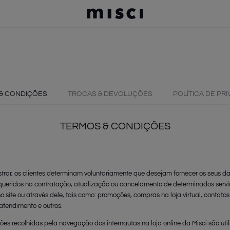
TERMOS MAIS BUSCADOS
jeans
jeans picadeiro
calça jeans
boné
& CONDIÇÕES
TROCAS & DEVOLUÇÕES
POLÍTICA DE PR
bolsa
camisa
TERMOS & CONDIÇÕES
vestido
jaqueta bóia
camiseta
trar, os clientes determinam voluntariamente que desejam fornecer os seus d
queridos na contratação, atualização ou cancelamento de determinados servi
betty
o site ou através dele, tais como: promoções, compras na loja virtual, contato
 atendimento e outros.
ões recolhidas pela navegação dos internautas na loja online da Misci são ut