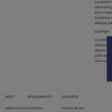
o propósito 
administraç
para a adeq
produtos e 
serviços, po
Copyright
O conteúdo i
informações
direitos de
partir dest
licenciado, 
MISCI
ATENDIMENTO
SUPORTE
sobre a marca
contatos
termos de uso