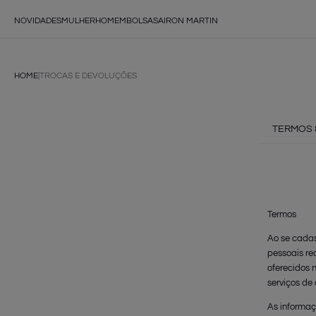
NOVIDADES
MULHER
HOMEM
BOLSAS
AIRON MARTIN
HOME
|
TROCAS E DEVOLUÇÕES
TERMOS 
Termos
Ao se cadas
pessoais re
oferecidos n
serviços de
As informaç