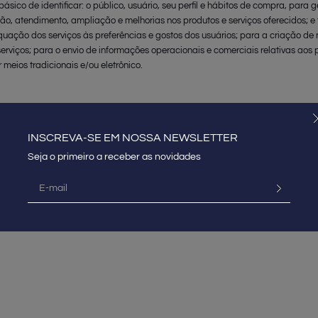
básico de identificar: o público, usuário, seu perfil e hábitos de compra, para g
ão, atendimento, ampliação e melhorias nos produtos e serviços oferecidos; 
uação dos serviços às preferências e gostos dos usuários; para a criação de
serviços; para o envio de informações operacionais e comerciais relativas aos 
r meios tradicionais e/ou eletrônico.
ntegral deste site, incluindo, textos, gráficos, imagens, sons e quaisquer outra
, é propriedade da Misci, que detém os direitos de autor sobre o mesmo. A pr
INSCREVA-SE EM NOSSA NEWSLETTER
 autor do mencionado conteúdo estende-se a todas as reproduções ou cópias, 
e site. Nenhum conteúdo pode ser modificado, transmitido, reproduzido, public
transferido ou vendido sem o consentimento prévio, por escrito, do seu titular.