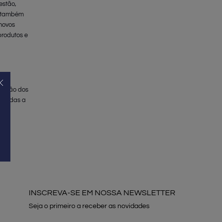
estão,
e também
 novos
produtos e
s
oteção dos
obtidas a
ado,
INSCREVA-SE EM NOSSA NEWSLETTER