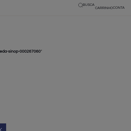
BUSCA
seda-sinop-000267060
"