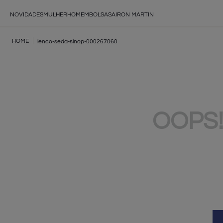
NOVIDADES
MULHER
HOMEM
BOLSAS
AIRON MARTIN
lenco-seda-sinop-000267060
OOPS