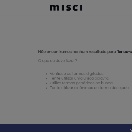
TERMOS MAIS BUSCADOS
jeans
jeans picadeiro
boné
calça jeans
Não encontramos nenhum resultado para "
lenco-
bolsa
O que eu devo fazer?
jaqueta bóia
!
Verifique os termos digitados.
camisa
Tente utilizar uma única palavra.
Utilize termos genéricos na busca.
camiseta
Tente utilizar sinônimos do termo desejado.
vestido
trança