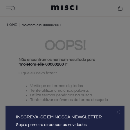
bolsa
camisa
camiseta
moletom-elle-000002001
vestido
jaqueta bóia
OOPS!
betty
Não encontramos nenhum resultado para
"
moletom-elle-000002001
"
O que eu devo fazer?
Verifique os termos digitados.
Tente utilizar uma única palavra.
Utilize termos genéricos na busca.
Tente utilizar sinônimos do termo desejado.
INSCREVA-SE EM NOSSA NEWSLETTER
INSCREVA-SE EM NOSSA NEWSLETTER