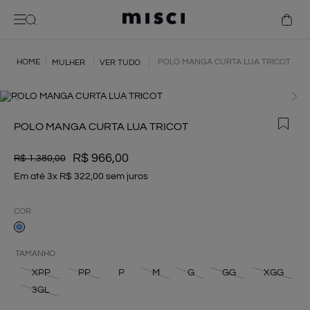
bolsa
camisa
jaqueta bóia
POLO MANGA CURTA LUA TRICOT
MULHER
VER TUDO
vestido
camiseta
betty
POLO MANGA CURTA LUA TRICOT
R$
966
,
00
R$
1
.
380
,
00
Em até
3
x
R$
322
,
00
sem juros
COR
TAMANHO
XPP
PP
P
M
G
GG
XGG
3GL