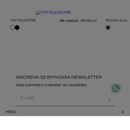
TOP EQUESTRE
REGATA ELLA
R$
1
.
280
,
00
R$
896
,
00
INSCREVA-SE EM NOSSA NEWSLETTER
MISCI
ATENDIMENTO