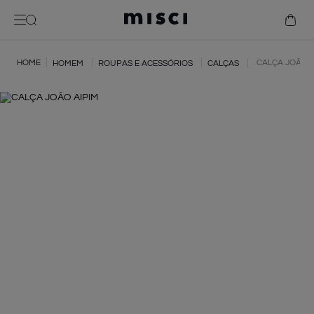
bolsa
camisa
vestido
CALÇA JOÃO A
HOMEM
ROUPAS E ACESSÓRIOS
CALÇAS
jaqueta bóia
camiseta
betty