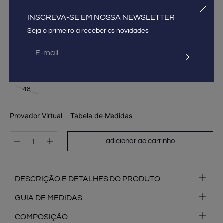
Em até
6
x
R$
277
,
66
sem juros
INSCREVA-SE EM NOSSA NEWSLETTER
COR
TAMANHO
34
36
38
40
42
44
46
48
Provador Virtual
Tabela de Medidas
adicionar ao carrinho
DESCRIÇÃO E DETALHES DO PRODUTO
GUIA DE MEDIDAS
COMPOSIÇÃO