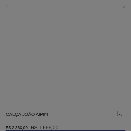
CALÇA JOÃO AIPIM
R$
1
.
666
,
00
R$
2
.
380
,
00