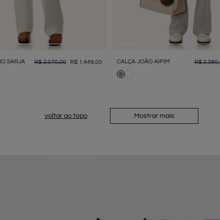
IO SARJA
CALÇA JOÃO AIPIM
R$
2
.
070
,
00
R$
1
.
449
,
00
R$
2
.
380
,
Mostrar mais
voltar ao topo