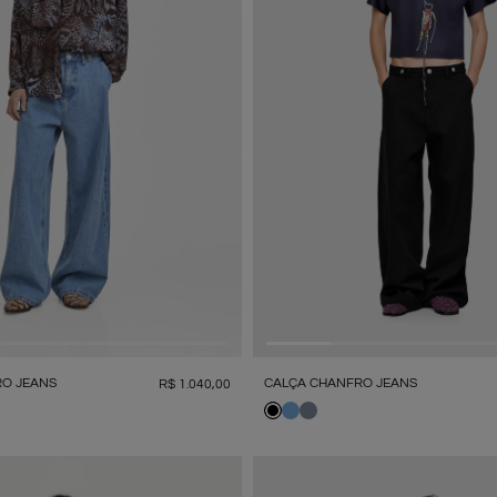
O JEANS
CALÇA CHANFRO JEANS
R$
1
.
040
,
00