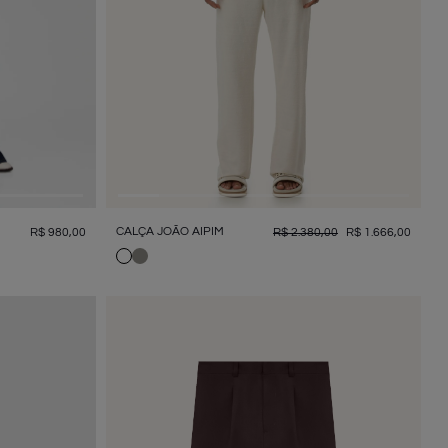
CALÇA JOÃO AIPIM
R$
980
,
00
R$
2
.
380
,
00
R$
1
.
666
,
00