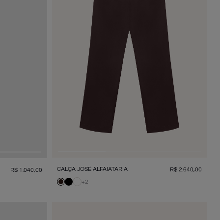
CALÇA JOSÉ ALFAIATARIA
R$
2
.
640
,
00
R$
1
.
040
,
00
+
2