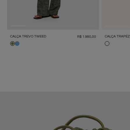
CALÇA TRAPÉZ
CALÇA TREVO TWEED
R$
1
.
980
,
00