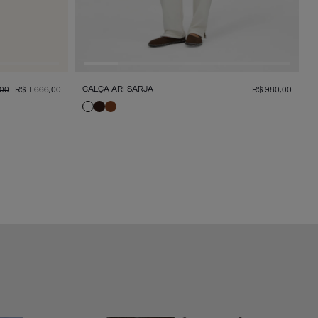
CALÇA ARI SARJA
00
R$
1
.
666
,
00
R$
980
,
00