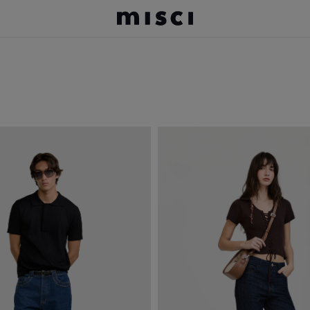
TERMOS MAIS BUSCADOS
jeans
jeans picadeiro
boné
calça jeans
bolsa
jaqueta bóia
camisa
camiseta
vestido
trança