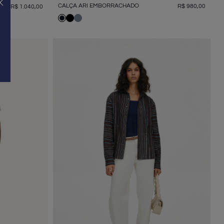
CALÇA ARI EMBORRACHADO
R$
980
,
00
R$
1
.
040
,
00