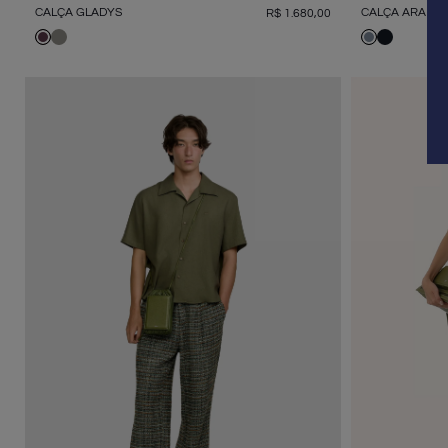
CALÇA ARA JE
CALÇA GLADYS
R$
1
.
680
,
00